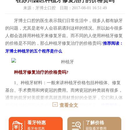
在苏州园区种植牙修复治疗的价格贵吗
来源：牙博士口腔 日期：2017-08-01 16:51:49
牙博士口腔的医生表示我们日常生活中，很多人都有缺牙
的问题，尤其是老年人会容易遇到这样的情况。所以如今很多
人都会选择用
种植牙
来修复牙齿。而不同的人使用种植牙修复
的价格是不同的，那么种植牙修复治疗的价格贵吗?
推荐阅读：
牙博士种植牙的五个程序是什么
种植牙修复治疗的价格贵吗?
1、种植牙材料：一般来讲种植牙价格包括种植体、修复
基台、手术费用和烤瓷冠的费用。而烤瓷冠的种类就有很多，
通常的前牙对美观要求高就选用材质好的全瓷牙，它们和人体
查看全文
相容性较好美观效果也较好，费用也就相对更高。
推荐阅读：
苏州哪家口腔医院种植技术好
看牙特惠
了解价格
2、种植牙医院：虽然同样是做种植牙，但是患者所选的
看牙有优惠
获取看牙费用