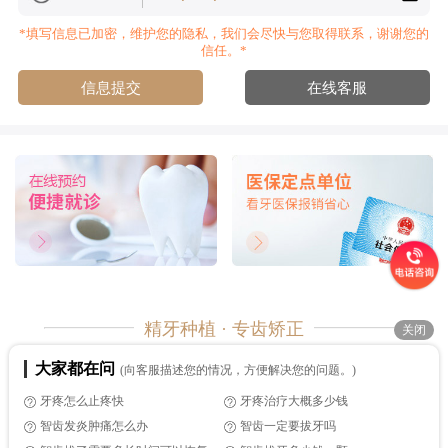
*填写信息已加密，维护您的隐私，我们会尽快与您取得联系，谢谢您的
信任。*
信息提交
在线客服
精牙种植 · 专齿矫正
关闭
牙博士口腔 您身边的口腔健康管家
大家都在问
(向客服描述您的情况，方便解决您的问题。)
Copyright © 2012-2024 牙博士口腔连锁机构
牙疼怎么止疼快
牙疼治疗大概多少钱
官方电话：4000000932
商务合作：dqdq27（微信）
智齿发炎肿痛怎么办
智齿一定要拔牙吗