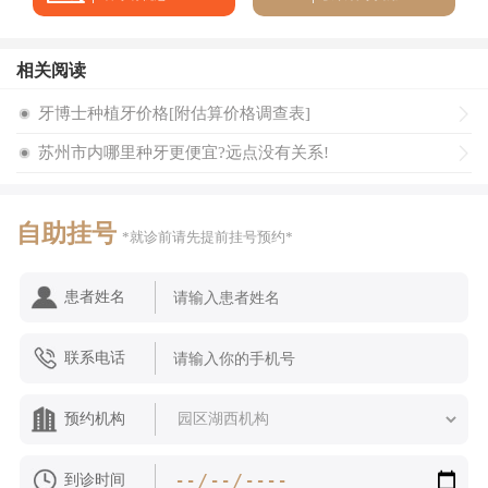
医院不同效果也存在和大差异。因为做种植牙对医生技术要求
很高，大型牙科医院的牙医都有着丰富的临床经验和自己的修
复手法，这些是小型牙科诊所的医生所不能比的。所以还是要
相关阅读
选择到大型正规医院进行种牙。
牙博士种植牙价格[附估算价格调查表]
3、种植牙的牙冠种类：种植牙和其牙冠材料是影响牙冠
苏州市内哪里种牙更便宜?远点没有关系!
价格的因素，也是影响种植牙价格的主要的因素，我们平时见
过的牙冠的种类可以有多种多样，牙冠种类不同价格各异。
【温馨提醒】为保牙齿的健康美观请一定要到正规可靠的
自助挂号
*就诊前请先提前挂号预约*
医院进行检查与治疗，如有疑问还可以
在线客服
进行的交流，
同时通过网上预约挂号便捷就诊。欢迎您的在线客服!
患者姓名
联系电话
预约机构
到诊时间